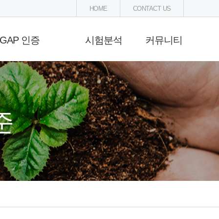
HOME
CONTACT US
GAP 인증
시험분석
커뮤니티
수관리(GAP) 인증
시험분석안내
공지사항
증절차와 수수료
농산물
법령 및 고시
규정 및 신청양식
유기농업자재
자료실
준
비료
온라인문의
농약